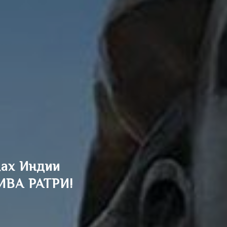
мах Индии
ИВА РАТРИ
!