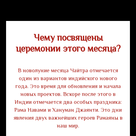
Чему посвящены
церемонии этого месяца?
В новолуние месяца Чайтра отмечается
один из вариантов индийского нового
года. Это время для обновления и начала
новых проектов. Вскоре после этого в
Индии отмечается два особых праздника:
Рама Навами и Хануман Джаянти. Это дни
явления двух важнейших героев Рамаяны в
наш мир.