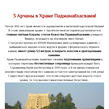
3 Арчаны в Храме Падманабхасвами!
Почти 300 лет храм является украшением и визитной карточкой Индии!
В этом уникальном храме с тысячелетней историей располагается
главная святыня Кералы
:
статуя божества Падманабхасвами
(спящего
Вишну), лежащего на огромном змее Шеше.
Статуя построена из 10008 Шалаграма-шил («священных камней» —
вайшнавское индуистское мурти в форме сферического чёрного
камня),
имеет длину 5,5 метров, и покрыта золотом и драгоценными
камнями
.
Храм Падманабхасвами знаменит своими
подземными хранилищами
в
которых спрятаны
бесчисленные сокровища
принадлежащие Богу.
5 хранилищ были распечатаны в 2011 году, а 6-ая дверь (закрытая
неизвестным способом без замков) остается запечатанной по сей день!
Существует предсказание, что если откроют шестые ворота этого
храма, то это вызовет многочисленные бедствия...