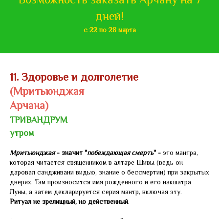
Возможность заказать Арчану на 7
дней!
с 22 по 28 марта
11. Здоровье и долголетие
(Мритьюнджая
Арчана)
ТРИВАНДРУМ
утром
Мритьюнджая
- значит "
побеждающая смерть
" -
это мантра,
которая читается священником в алтаре Шивы (ведь он
даровал сандживани видью, знание о бессмертии) при закрытых
дверях. Там произносится имя рожденного и его накшатра
Луны, а затем декларируется серия мантр, включая эту.
Ритуал не зрелищный, но действенный
.