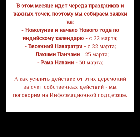
В этом месяце идет череда праздников и
важных точек, поэтому мы собираем заявки
на:
- Новолуние и начало Нового года по
индийскому календарю -
с 22 марта;
- Весенний Наваратри -
с 22 марта;
-
Лакшми Панчами
- 25 марта;
- Рама Навами -
30 марта;
А как усилить действие от этих церемоний
за счет собственных действий - мы
поговорим на Информационной поддержке.