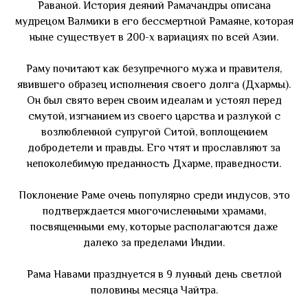
Раваной. История деяний Рамачандры описана
мудрецом Валмики в его бессмертной Рамаяне, которая
ныне существует в 200-х вариациях по всей Азии.
Раму почитают как безупречного мужа и правителя,
явившего образец исполнения своего долга (Дхармы).
Он был свято верен своим идеалам и устоял перед
смутой, изгнанием из своего царства и разлукой с
возлюбленной супругой Ситой, воплощением
добродетели и правды. Его чтят и прославляют за
непоколебимую преданность Дхарме, праведности.
Поклонение Раме очень популярно среди индусов, это
подтверждается многочисленными храмами,
посвященными ему, которые располагаются даже
далеко за пределами Индии.
Рама Навами празднуется в 9 лунный день светлой
половины месяца Чайтра.