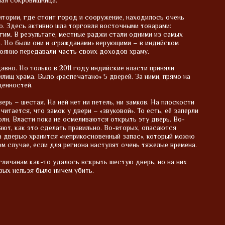
шая сокровищница.
итории, где стоит город и сооружение, находилось очень
. Здесь активно шла торговля восточными товарами:
гим. В результате, местные раджи стали одними из самых
. Но были они и «гражданами» верующими – в индийском
оянно передавали часть своих доходов храму.
авно. Но только в 2011 году индийские власти приняли
лищ храма. Было «распечатано» 5 дверей. За ними, прямо на
ценностей.
ерь – шестая. На ней нет ни петель, ни замков. На плоскости
итается, что замок у двери – «звуковой». То есть, её заперли
лн. Власти пока не осмеливаются открыть эту дверь. Во-
нают, как это сделать правильно. Во-вторых, опасаются
за дверью хранится «неприкосновенный запас», который можно
ом случае, если для региона наступят очень тяжелые времена.
нгличанам как-то удалось вскрыть шестую дверь, но на них
рых нельзя было ничем убить.