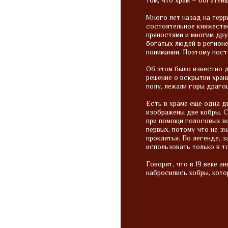
том, что храм – богатей
Много лет назад на терр
состоятельное княжество
пряностями и многим дру
богатых людей в регионе
понимании. Поэтому пост
Об этом было известно д
решение о вскрытии храни
полу, лежали горы драго
Есть в храме еще одна дв
изображены две кобры. Сч
при помощи голосовых во
первых, потому что не з
проклятья. По легенде, 
использовать только в т
Говорят, что в 19 веке а
набросились кобры, кото