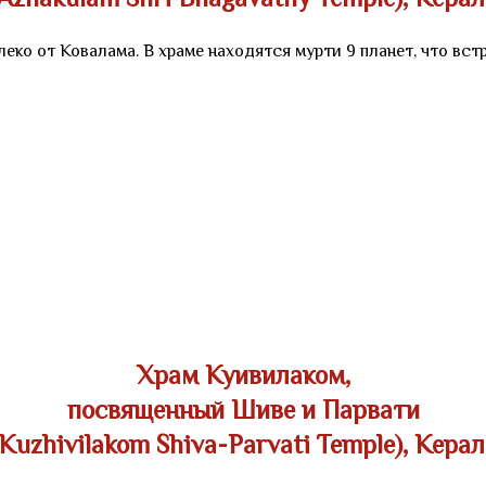
(Azhakulam Shri Bhagavathy Temple), Керал
еко от Ковалама. В храме находятся мурти 9 планет, что вст
Храм Куивилаком,
посвященный Шиве и Парвати
(Kuzhivilakom Shiva-Parvati Temple), Керал