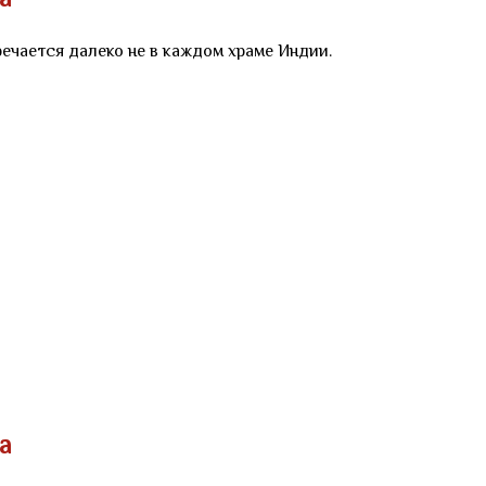
а
речается далеко не в каждом храме Индии.
а