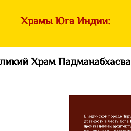
Храмы Юга Индии:
ликий Храм Падманабхасв
В индийском городе Тиру
древности в честь бога 
произведением архитекту