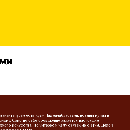
ами
ванантапурам есть храм Падманабхасвами, воздвигнутый в
Вишну. Само по себе сооружение является настоящим
рного искусства. Но интерес к нему связан не с этим. Дело в